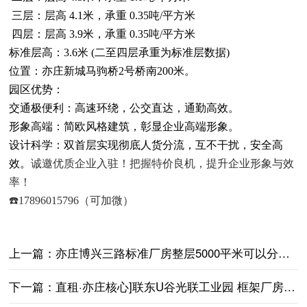
三层：层高 4.1米，承重 0.35吨/平方米
四层：层高 3.9米，承重 0.35吨/平方米
标准层高：3.6米 (二至四层承重为标准层数据)
位置：亦庄新城马驹桥2号桥南200米。
园区优势：
交通极便利：高速环绕，公交直达，通勤高效。
形象高端：简欧风格建筑，彰显企业高端形象。
设计科学：双首层实现彻底人货分流，互不干扰，安全高
效。
诚邀优质企业入驻！把握特价良机，提升企业形象与效
率！
☎️17896015796（可加微）
上一篇：
亦庄博兴三路标准厂房整层5000平米可以分割可注册环评
下一篇：
直租·亦庄核心]联东U谷光联工业园 框架厂房773平起 可环评注册 交通便利 享政策优惠