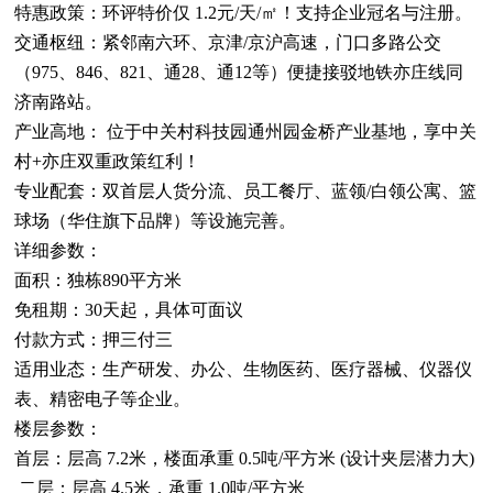
特惠政策：环评特价仅 1.2元/天/㎡！支持企业冠名与注册。
交通枢纽：紧邻南六环、京津/京沪高速，门口多路公交
（975、846、821、通28、通12等）便捷接驳地铁亦庄线同
济南路站。
产业高地： 位于中关村科技园通州园金桥产业基地，享中关
村+亦庄双重政策红利！
专业配套：双首层人货分流、员工餐厅、蓝领/白领公寓、篮
球场（华住旗下品牌）等设施完善。
详细参数：
面积：独栋890平方米
免租期：30天起，具体可面议
付款方式：押三付三
适用业态：生产研发、办公、生物医药、医疗器械、仪器仪
表、精密电子等企业。
楼层参数：
首层：层高 7.2米，楼面承重 0.5吨/平方米 (设计夹层潜力大)
二层：层高 4.5米，承重 1.0吨/平方米