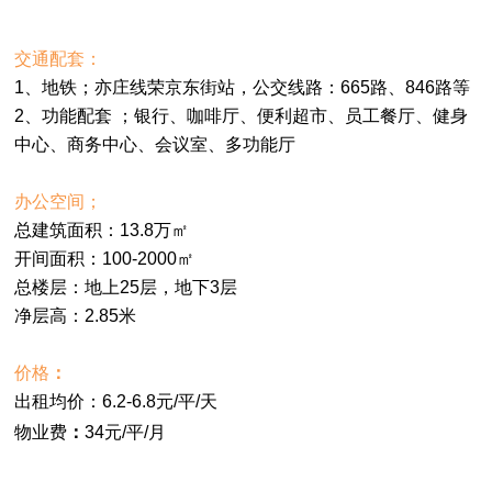
交通配套：
1、地铁；亦庄线荣京东街站
，
公交线路：665路、846路等
2、
功能配套 ；银行、咖啡厅、便利超市、员工餐厅、健身
中心、商务中心、会议室、多功能厅
办公空间；
总建筑面积：
13.8万
㎡
开间面积：100-2000
㎡
总楼层：地上25层，地下3层
净层高
：2.85米
价格
：
出租均价：6.2-6.8元/平/天
物业费
：
34元/平/月