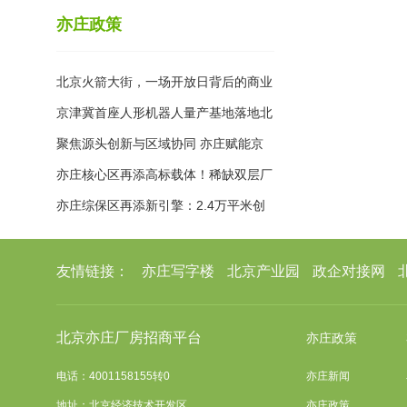
亦庄政策
北京火箭大街，一场开放日背后的商业
航天生态“聚变效应”
京津冀首座人形机器人量产基地落地北
京经开区 领益智造超级工厂加速具身
聚焦源头创新与区域协同 亦庄赋能京
智能商业化落地
津冀生物医药产业升级
亦庄核心区再添高标载体！稀缺双层厂
房赋能高端制造新机遇
亦庄综保区再添新引擎：2.4万平米创
新载体落地
友情链接：
亦庄写字楼
北京产业园
政企对接网
北京亦庄厂房招商平台
亦庄政策
电话：4001158155转0
亦庄新闻
地址：北京经济技术开发区
亦庄政策