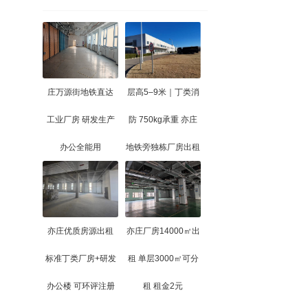
庄万源街地铁直达
层高5–9米｜丁类消
工业厂房 研发生产
防 750kg承重 亦庄
办公全能用
地铁旁独栋厂房出租
亦庄优质房源出租
亦庄厂房14000㎡出
标准丁类厂房+研发
租 单层3000㎡可分
办公楼 可环评注册
租 租金2元