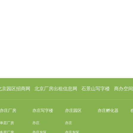
北京园区招商网
北京厂房出租信息网
石景山写字楼
商办空间
亦庄厂房
亦庄写字楼
亦庄园区
亦庄孵化器
单层厂房
亦庄
亦庄
多层厂房
亦庄东区
亦庄东区