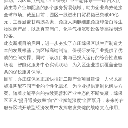
驱动。园区重点构建“4+N”保税产业生态体系——即四大优
势主导产业加配套的多个服务贸易领域，助力企业高效链接
全球市场。截至目前，园区一线进出口贸易额已突破40亿
元，主要涵盖甘精胰岛素、免疫人胸腺细胞免疫球蛋白等生
物医药产品，以及真空阀门、化学气相沉积设备等高端制造
设备。
此次新项目的启用，进一步夯实了亦庄综保区以生产制造为
本的发展根基，为区域高端制造、保税研发等产业提供了优
质的空间支撑。同时，该项目将与已投入运行的综合性查验
场地、智能化服务中心实现联动，为入区企业提供覆盖全链
条的保税服务保障。
目前，亦庄综保区正加快推进二期产业项目建设，力求以高
标准匹配不同产业的个性化需求，为企业提供定制化解决方
案。随着功能平台的持续完善和产业生态的不断集聚，综保
区正从“提升通关效率”向“产业赋能深度”全面跃升，未来将在
服务区域开放型经济发展中发挥愈发关键的战略支点作用。